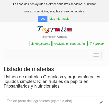
Las cookies nos ayudan a ofrecer nuestros servicios. Al utilizar
nuestros servicios, aceptas el uso de cookies.
Más información
OK
Información Agrícola
Registrarse
Olvide mi contraseña
Ingresar
Toggle
navigati
Listado de materias
Listado de materias Orgánicos y organominerales
líquidos simples: K: en frutales de pepita en
Fitosanitarios y Nutricionales