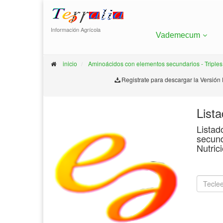
Información Agrícola
Vademecum
inicio
Aminoácidos con elementos secundarios - Triples
Registrate para descargar la Versión
List
Listad
secund
Nutric