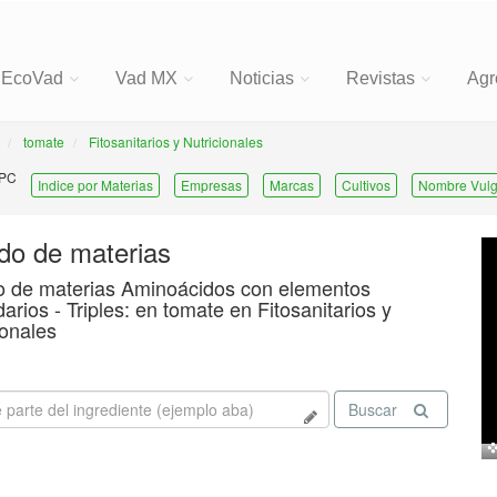
EcoVad
Vad MX
Noticias
Revistas
Agr
tomate
Fitosanitarios y Nutricionales
 PC
Indice por Materias
Empresas
Marcas
Cultivos
Nombre Vulg
ado de materias
o de materias Aminoácidos con elementos
arios - Triples: en tomate en Fitosanitarios y
ionales
Buscar