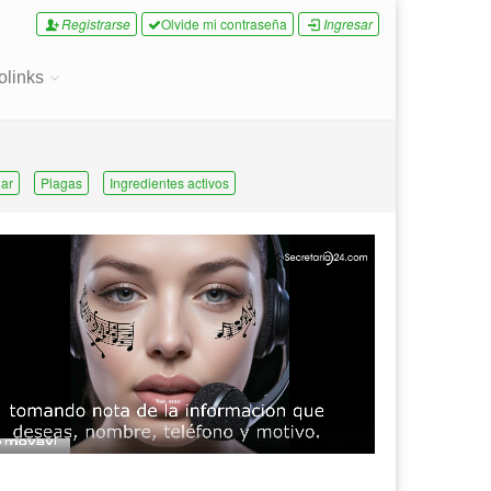
Registrarse
Olvide mi contraseña
Ingresar
olinks
ar
Plagas
Ingredientes activos