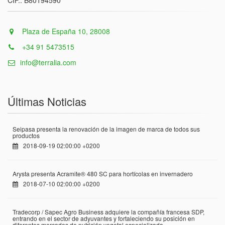
CIF.: B80194590
Plaza de España 10, 28008
+34 91 5473515
info@terralia.com
Últimas Noticias
Seipasa presenta la renovación de la imagen de marca de todos sus
productos
2018-09-19 02:00:00 +0200
Arysta presenta Acramite® 480 SC para hortícolas en invernadero
2018-07-10 02:00:00 +0200
Tradecorp / Sapec Agro Business adquiere la compañía francesa SDP,
entrando en el sector de adyuvantes y fortaleciendo su posición en
diferentes mercados de nutrición vegetal especializada