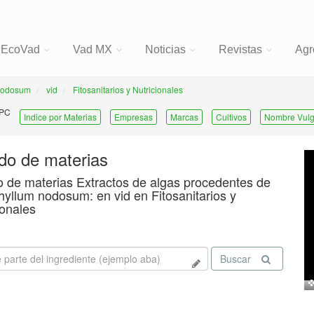
EcoVad
Vad MX
Noticias
Revistas
Agr
 nodosum
vid
Fitosanitarios y Nutricionales
 PC
Indice por Materias
Empresas
Marcas
Cultivos
Nombre Vulg
ado de materias
o de materias Extractos de algas procedentes de
yllum nodosum: en vid en Fitosanitarios y
ionales
Buscar