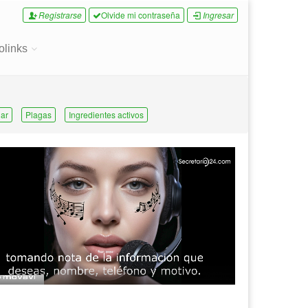
Registrarse
Olvide mi contraseña
Ingresar
olinks
ar
Plagas
Ingredientes activos