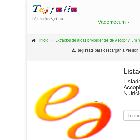
Información Agrícola
Vademecum
inicio
Extractos de algas procedentes de Ascophyllum
Registrate para descargar la Versión
List
Listad
Ascoph
Nutric