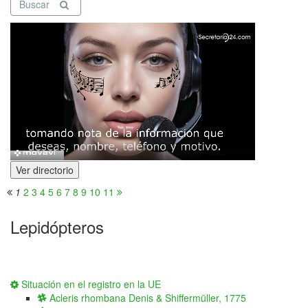
Buscar
Ver directorio
1
2
3
4
5
6
7
8
9
10
11
Lepidópteros
Situación en el registro en la UE
Acleris rhombana Denis & Shiffermüller, 1775