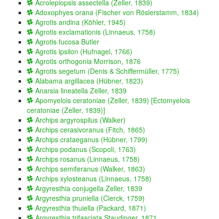
Acrolepiopsis assectella (Zeller, 1839)
Adoxophyes orana (Fischer von Röslerstamm, 1834)
Agrotis andina (Köhler, 1945)
Agrotis exclamationis (Linnaeus, 1758)
Agrotis fucosa Butler
Agrotis ipsilon (Hufnagel, 1766)
Agrotis orthogonia Morrison, 1876
Agrotis segetum (Denis & Schiffermüller, 1775)
Alabama argillacea (Hübner, 1823)
Anarsia lineatella Zeller, 1839
Apomyelois ceratoniae (Zeller, 1839) [Ectomyelois
ceratoniae (Zeller, 1839)]
Archips argyrospilus (Walker)
Archips cerasivoranus (Fitch, 1865)
Archips crataeganus (Hübner, 1799)
Archips podanus (Scopoli, 1763)
Archips rosanus (Linnaeus, 1758)
Archips semiferanus (Walker, 1863)
Archips xylosteanus (Linnaeus, 1758)
Argyresthia conjugella Zeller, 1839
Argyresthia pruniella (Clerck, 1759)
Argyresthia thuiella (Packard, 1871)
Argyresthia trifasciata Staudinger, 1871