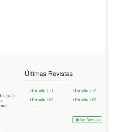
Últimas Revistas
Terralia 111
Terralia 110
 corazón
Terralia 109
Terralia 108
el
es d...
Ver Revistas
n