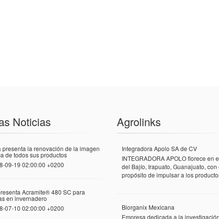
as Noticias
Agrolinks
 presenta la renovación de la imagen
Integradora Apolo SA de CV
a de todos sus productos
INTEGRADORA APOLO florece en el
8-09-19 02:00:00 +0200
del Bajío, Irapuato, Guanajuato, con 
propósito de impulsar a los productor
presenta Acramite® 480 SC para
las en invernadero
Biorganix Mexicana
8-07-10 02:00:00 +0200
Empresa dedicada a la investigació