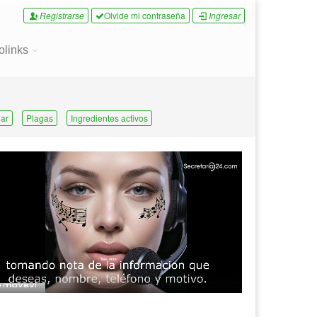
Registrarse
Olvide mi contraseña
Ingresar
olinks
ar
Plagas
Ingredientes activos