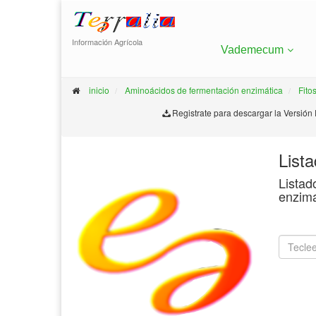
Información Agrícola
Vademecum
inicio
Aminoácidos de fermentación enzimática
Fito
Registrate para descargar la Versión
List
Listad
enzimá