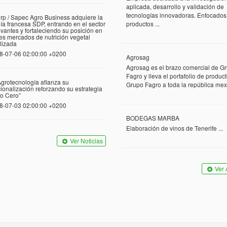
aplicada, desarrollo y validación de
tecnologías innovadoras. Enfocados
rp / Sapec Agro Business adquiere la
a francesa SDP, entrando en el sector
productos ...
vantes y fortaleciendo su posición en
tes mercados de nutrición vegetal
lizada
8-07-06 02:00:00 +0200
Agrosag
Agrosag es el brazo comercial de G
Fagro y lleva el portafolio de produc
grotecnología afianza su
Grupo Fagro a toda la república mexi
cionalización reforzando su estrategia
o Cero”
8-07-03 02:00:00 +0200
BODEGAS MARBA
Elaboración de vinos de Tenerife ...
Ver Noticias
Ver 