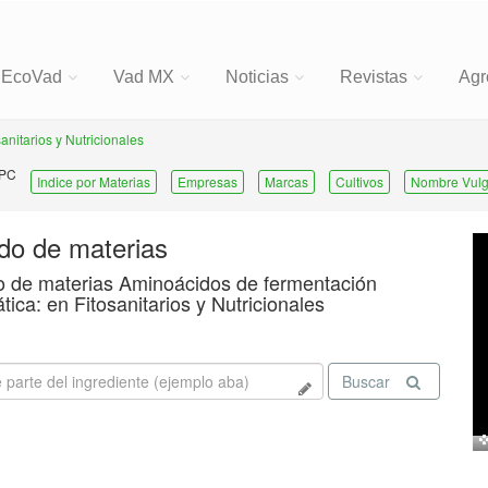
EcoVad
Vad MX
Noticias
Revistas
Agr
sanitarios y Nutricionales
 PC
Indice por Materias
Empresas
Marcas
Cultivos
Nombre Vulg
ado de materias
o de materias Aminoácidos de fermentación
tica: en Fitosanitarios y Nutricionales
Buscar