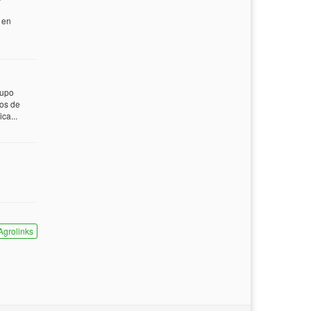
 en
rupo
tos de
ca...
Agrolinks