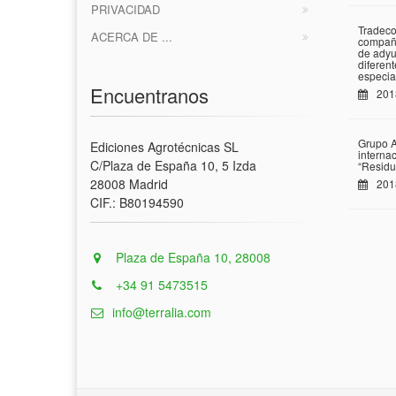
PRIVACIDAD
Tradeco
ACERCA DE ...
compañí
de adyu
diferen
especia
Encuentranos
201
Grupo A
Ediciones Agrotécnicas SL
interna
C/Plaza de España 10, 5 Izda
“Residu
28008 Madrid
201
CIF.: B80194590
Plaza de España 10, 28008
+34 91 5473515
info@terralia.com