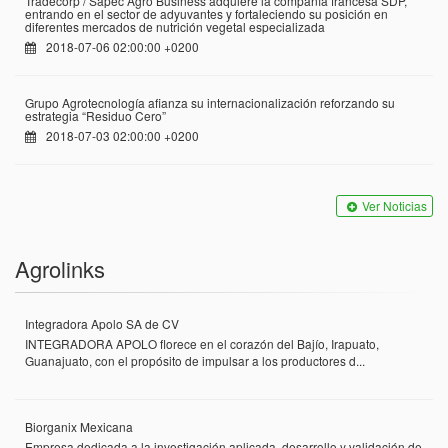
Tradecorp / Sapec Agro Business adquiere la compañía francesa SDP,
entrando en el sector de adyuvantes y fortaleciendo su posición en
diferentes mercados de nutrición vegetal especializada
2018-07-06 02:00:00 +0200
Grupo Agrotecnología afianza su internacionalización reforzando su
estrategia “Residuo Cero”
2018-07-03 02:00:00 +0200
Ver Noticias
Agrolinks
Integradora Apolo SA de CV
INTEGRADORA APOLO florece en el corazón del Bajío, Irapuato,
Guanajuato, con el propósito de impulsar a los productores d...
Biorganix Mexicana
Empresa dedicada a la investigación aplicada, desarrollo y validación de