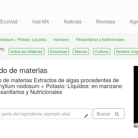
EcoVad
Vad MX
Noticias
Revistas
Agr
nodosum + Potasio: Líquidos
manzano
Fitosanitarios y Nutricionales
 PC
Indice por Materias
Empresas
Marcas
Cultivos
Nombre Vulg
ado de materias
o de materias Extractos de algas procedentes de
yllum nodosum + Potasio: Líquidos: en manzano
osanitarios y Nutricionales
Buscar