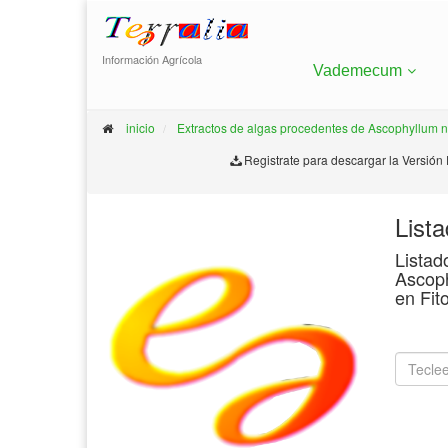
Información Agrícola
Vademecum
inicio
Extractos de algas procedentes de Ascophyllum 
Registrate para descargar la Versión
List
Listad
Ascoph
en Fit