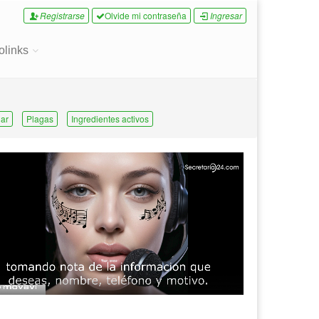
Registrarse
Olvide mi contraseña
Ingresar
olinks
ar
Plagas
Ingredientes activos