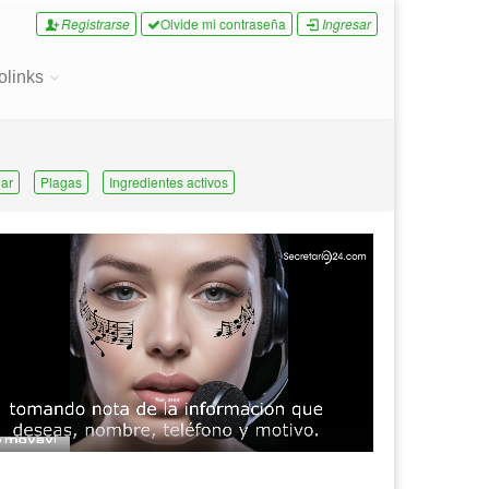
Registrarse
Olvide mi contraseña
Ingresar
olinks
ar
Plagas
Ingredientes activos