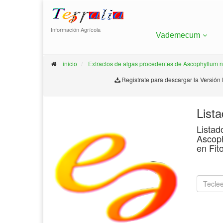
Información Agrícola
Vademecum
inicio
Extractos de algas procedentes de Ascophyllum 
Registrate para descargar la Versión
List
Listad
Ascoph
en Fit