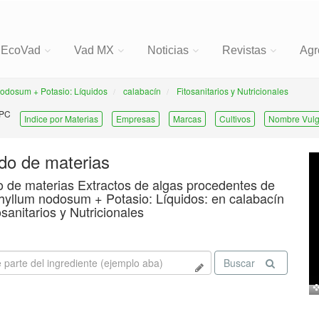
EcoVad
Vad MX
Noticias
Revistas
Agr
nodosum + Potasio: Líquidos
calabacín
Fitosanitarios y Nutricionales
 PC
Indice por Materias
Empresas
Marcas
Cultivos
Nombre Vulg
ado de materias
o de materias Extractos de algas procedentes de
yllum nodosum + Potasio: Líquidos: en calabacín
osanitarios y Nutricionales
Buscar