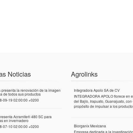
as Noticias
Agrolinks
 presenta la renovación de la imagen
Integradora Apolo SA de CV
a de todos sus productos
INTEGRADORA APOLO florece en el
8-09-19 02:00:00 +0200
del Bajío, Irapuato, Guanajuato, con 
propósito de impulsar a los productor
presenta Acramite® 480 SC para
las en invernadero
Biorganix Mexicana
8-07-10 02:00:00 +0200
Empresa dedicada a la investigació