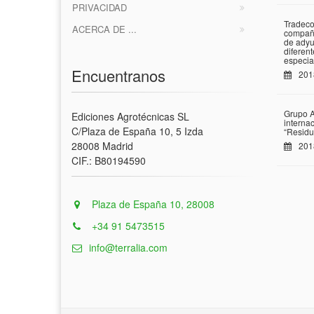
PRIVACIDAD
Tradeco
ACERCA DE ...
compañí
de adyu
diferen
especia
Encuentranos
201
Grupo A
Ediciones Agrotécnicas SL
interna
C/Plaza de España 10, 5 Izda
“Residu
28008 Madrid
201
CIF.: B80194590
Plaza de España 10, 28008
+34 91 5473515
info@terralia.com