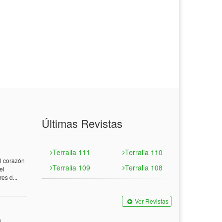
Últimas Revistas
Terralia 111
Terralia 110
 corazón
Terralia 109
Terralia 108
el
es d...
Ver Revistas
n