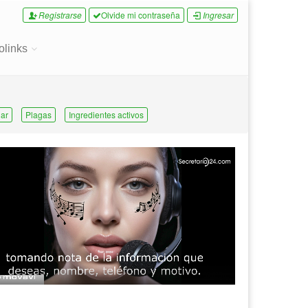
Registrarse
Olvide mi contraseña
Ingresar
olinks
ar
Plagas
Ingredientes activos