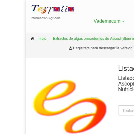
Información Agrícola
Vademecum
inicio
Extractos de algas procedentes de Ascophyllum 
Registrate para descargar la Versión
List
Listad
Ascoph
Nutric