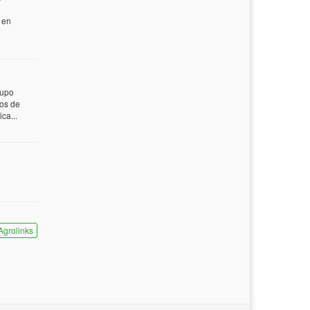
 en
rupo
tos de
ca...
Agrolinks