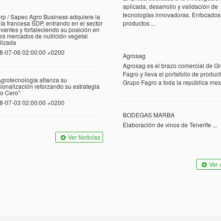
aplicada, desarrollo y validación de
tecnologías innovadoras. Enfocados
rp / Sapec Agro Business adquiere la
a francesa SDP, entrando en el sector
productos ...
vantes y fortaleciendo su posición en
tes mercados de nutrición vegetal
lizada
8-07-06 02:00:00 +0200
Agrosag
Agrosag es el brazo comercial de G
Fagro y lleva el portafolio de produc
grotecnología afianza su
Grupo Fagro a toda la república mexi
cionalización reforzando su estrategia
o Cero”
8-07-03 02:00:00 +0200
BODEGAS MARBA
Elaboración de vinos de Tenerife ...
Ver Noticias
Ver 