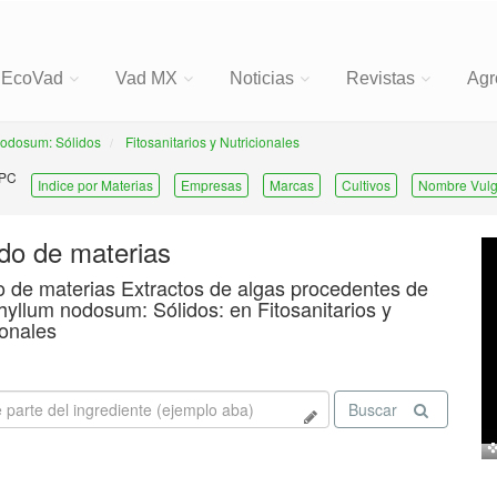
EcoVad
Vad MX
Noticias
Revistas
Agr
nodosum: Sólidos
Fitosanitarios y Nutricionales
 PC
Indice por Materias
Empresas
Marcas
Cultivos
Nombre Vulg
ado de materias
o de materias Extractos de algas procedentes de
yllum nodosum: Sólidos: en Fitosanitarios y
ionales
Buscar