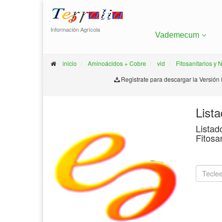
Información Agrícola
Vademecum
inicio
Aminoácidos + Cobre
vid
Fitosanitarios y 
Registrate para descargar la Versión
List
Listad
Fitosa