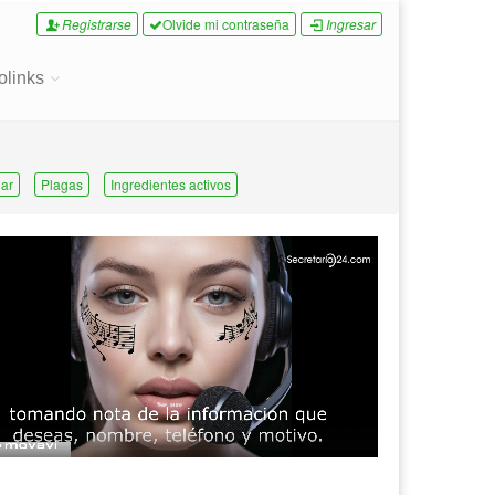
Registrarse
Olvide mi contraseña
Ingresar
olinks
ar
Plagas
Ingredientes activos