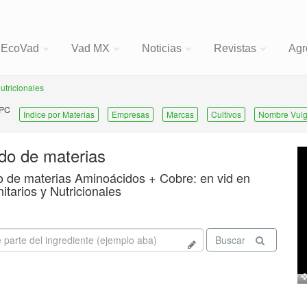
EcoVad
Vad MX
Noticias
Revistas
Agr
Nutricionales
 PC
Indice por Materias
Empresas
Marcas
Cultivos
Nombre Vulg
ado de materias
o de materias Aminoácidos + Cobre: en vid en
nitarios y Nutricionales
Buscar