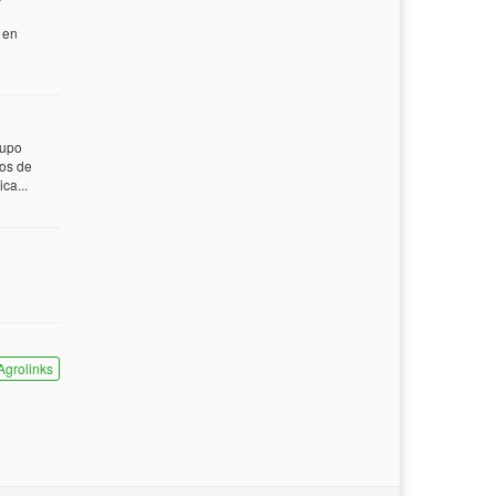
 en
rupo
tos de
ca...
Agrolinks