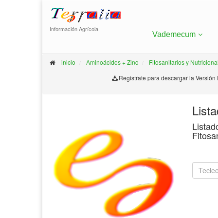
Información Agrícola
Vademecum
inicio
Aminoácidos + Zinc
Fitosanitarios y Nutriciona
Registrate para descargar la Versión
List
Listad
Fitosa