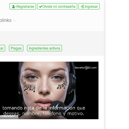
Registrarse
Olvide mi contraseña
Ingresar
olinks
ar
Plagas
Ingredientes activos