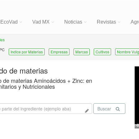
EcoVad
Vad MX
Noticias
Revistas
Agr
les
 PC
Indice por Materias
Empresas
Marcas
Cultivos
Nombre Vulg
ado de materias
o de materias Aminoácidos + Zinc: en
nitarios y Nutricionales
Buscar