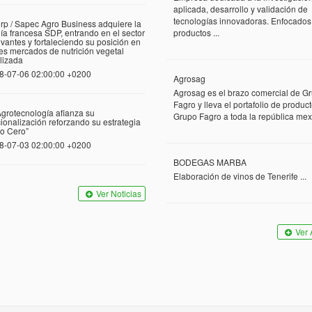
aplicada, desarrollo y validación de
tecnologías innovadoras. Enfocados
rp / Sapec Agro Business adquiere la
a francesa SDP, entrando en el sector
productos ...
vantes y fortaleciendo su posición en
tes mercados de nutrición vegetal
lizada
8-07-06 02:00:00 +0200
Agrosag
Agrosag es el brazo comercial de G
Fagro y lleva el portafolio de produc
grotecnología afianza su
Grupo Fagro a toda la república mexi
cionalización reforzando su estrategia
o Cero”
8-07-03 02:00:00 +0200
BODEGAS MARBA
Elaboración de vinos de Tenerife ...
Ver Noticias
Ver 