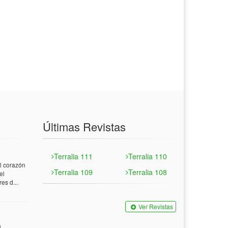
Últimas Revistas
Terralia 111
Terralia 110
 corazón
Terralia 109
Terralia 108
el
es d...
Ver Revistas
n