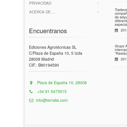
PRIVACIDAD
Tradeco
ACERCA DE ...
compañí
de adyu
diferen
especia
Encuentranos
201
Grupo A
Ediciones Agrotécnicas SL
interna
C/Plaza de España 10, 5 Izda
“Residu
28008 Madrid
201
CIF.: B80194590
Plaza de España 10, 28008
+34 91 5473515
info@terralia.com