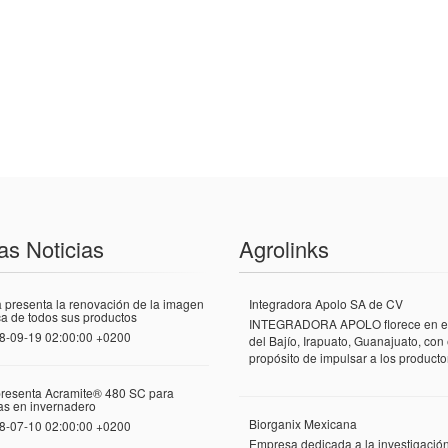
as Noticias
Agrolinks
 presenta la renovación de la imagen
Integradora Apolo SA de CV
a de todos sus productos
INTEGRADORA APOLO florece en el
8-09-19 02:00:00 +0200
del Bajío, Irapuato, Guanajuato, con 
propósito de impulsar a los productor
presenta Acramite® 480 SC para
las en invernadero
Biorganix Mexicana
8-07-10 02:00:00 +0200
Empresa dedicada a la investigació