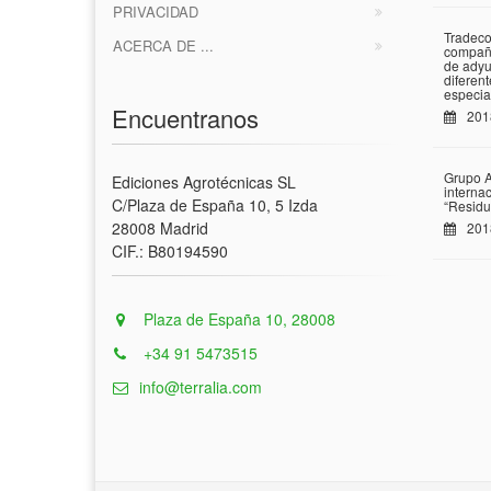
PRIVACIDAD
Tradeco
ACERCA DE ...
compañí
de adyu
diferen
especia
Encuentranos
201
Grupo A
Ediciones Agrotécnicas SL
interna
C/Plaza de España 10, 5 Izda
“Residu
28008 Madrid
201
CIF.: B80194590
Plaza de España 10, 28008
+34 91 5473515
info@terralia.com