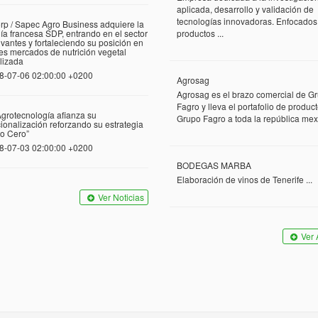
aplicada, desarrollo y validación de
tecnologías innovadoras. Enfocados
rp / Sapec Agro Business adquiere la
a francesa SDP, entrando en el sector
productos ...
vantes y fortaleciendo su posición en
tes mercados de nutrición vegetal
lizada
8-07-06 02:00:00 +0200
Agrosag
Agrosag es el brazo comercial de G
Fagro y lleva el portafolio de produc
grotecnología afianza su
Grupo Fagro a toda la república mexi
cionalización reforzando su estrategia
o Cero”
8-07-03 02:00:00 +0200
BODEGAS MARBA
Elaboración de vinos de Tenerife ...
Ver Noticias
Ver 