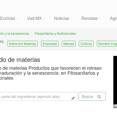
EcoVad
Vad MX
Noticias
Revistas
Agr
ión y la senescencia
Fitosanitarios y Nutricionales
 PC
Indice por Materias
Empresas
Marcas
Cultivos
Nombre Vulg
ado de materias
o de materias Productos que favorecen el retraso
maduración y la senescencia: en Fitosanitarios y
ionales
Buscar