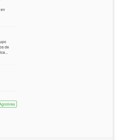
 en
rupo
tos de
ca...
Agrolinks