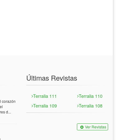
Últimas Revistas
Terralia 111
Terralia 110
 corazón
Terralia 109
Terralia 108
el
es d...
Ver Revistas
n