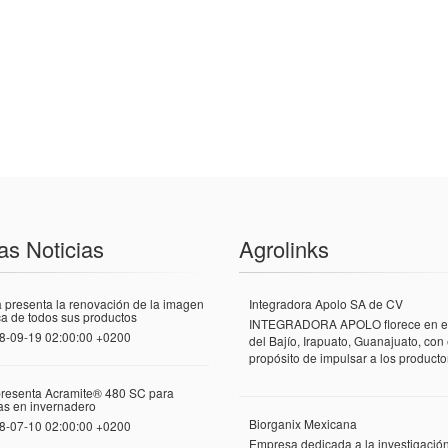
as Noticias
Agrolinks
 presenta la renovación de la imagen
Integradora Apolo SA de CV
a de todos sus productos
INTEGRADORA APOLO florece en el
8-09-19 02:00:00 +0200
del Bajío, Irapuato, Guanajuato, con 
propósito de impulsar a los productor
presenta Acramite® 480 SC para
las en invernadero
Biorganix Mexicana
8-07-10 02:00:00 +0200
Empresa dedicada a la investigació