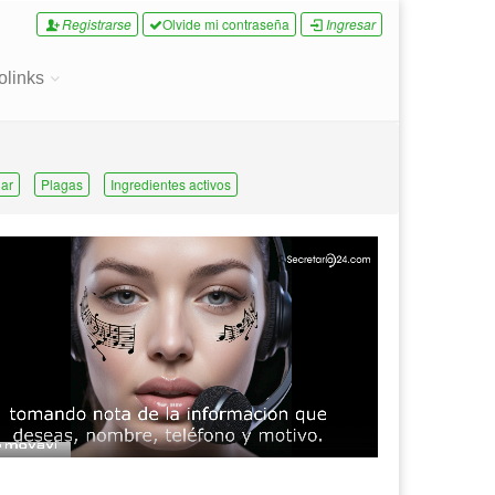
Registrarse
Olvide mi contraseña
Ingresar
olinks
ar
Plagas
Ingredientes activos