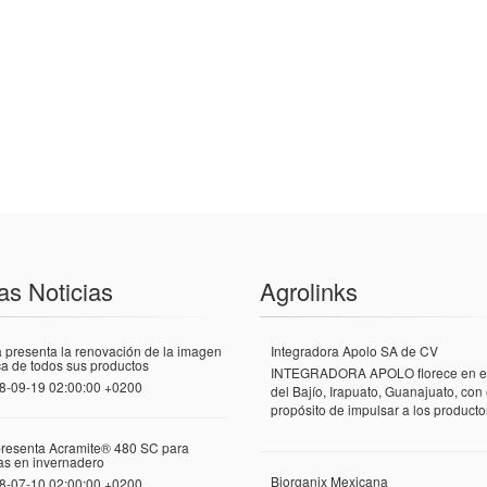
as Noticias
Agrolinks
 presenta la renovación de la imagen
Integradora Apolo SA de CV
a de todos sus productos
INTEGRADORA APOLO florece en el
8-09-19 02:00:00 +0200
del Bajío, Irapuato, Guanajuato, con 
propósito de impulsar a los productor
presenta Acramite® 480 SC para
las en invernadero
Biorganix Mexicana
8-07-10 02:00:00 +0200