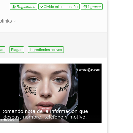
Registrarse
Olvide mi contraseña
Ingresar
olinks
ar
Plagas
Ingredientes activos