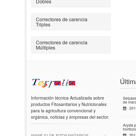
Dobles
Correctores de carencia
Triples
Correctores de carencia
Múltiples
Últim
Información técnica Actualizada sobre
Seipasa
de marc
productos Fitosanitarios y Nutricionales
201
para la agricultura convencional y
orgánica, noticias y empresas del sector.
Arysta 
hortíco
201
MANEJO DE FITOSANITARIOS