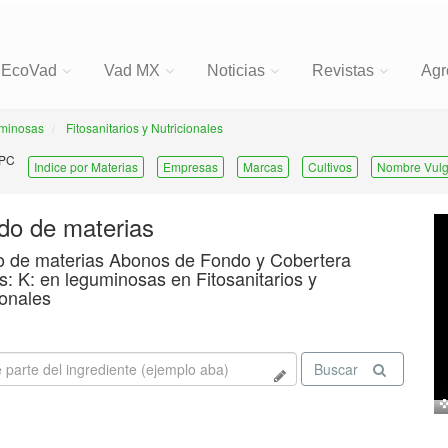
EcoVad
Vad MX
Noticias
Revistas
Agr
minosas
Fitosanitarios y Nutricionales
 PC
Indice por Materias
Empresas
Marcas
Cultivos
Nombre Vulg
ado de materias
o de materias Abonos de Fondo y Cobertera
s: K: en leguminosas en Fitosanitarios y
ionales
Buscar