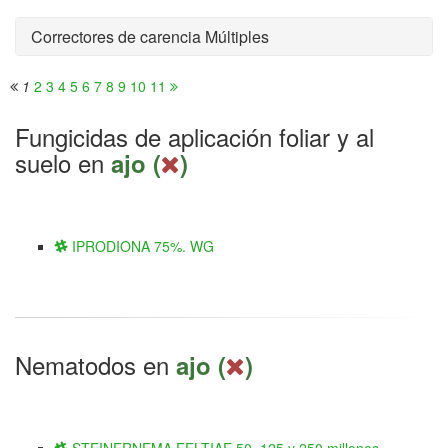
Correctores de carencia Múltiples
1
2
3
4
5
6
7
8
9
10
11
Fungicidas de aplicación foliar y al
suelo en
ajo (
)
IPRODIONA 75%. WG
Nematodos en
ajo (
)