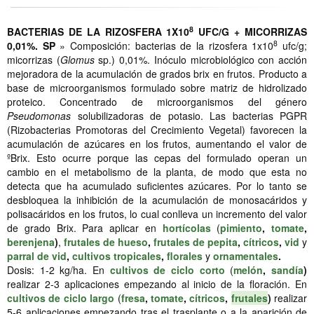
8
BACTERIAS DE LA RIZOSFERA 1X10
UFC/G + MICORRIZAS
8
0,01%. SP
» Composición: bacterias de la rizosfera 1x10
ufc/g;
micorrizas (
Glomus
sp.) 0,01%. Inóculo microbiológico con acción
mejoradora de la acumulación de grados brix en frutos. Producto a
base de microorganismos formulado sobre matriz de hidrolizado
proteico. Concentrado de microorganismos del género
Pseudomonas
solubilizadoras de potasio. Las bacterias PGPR
(Rizobacterias Promotoras del Crecimiento Vegetal) favorecen la
acumulación de azúcares en los frutos, aumentando el valor de
ºBrix. Esto ocurre porque las cepas del formulado operan un
cambio en el metabolismo de la planta, de modo que esta no
detecta que ha acumulado suficientes azúcares. Por lo tanto se
desbloquea la inhibición de la acumulación de monosacáridos y
polisacáridos en los frutos, lo cual conlleva un incremento del valor
de grado Brix. Para aplicar en
hortícolas
(
pimiento
,
tomate
,
berenjena
)
,
frutales de hueso
,
frutales de pepita
,
cítricos
,
vid
y
parral de vid
,
cultivos tropicales
,
florales
y
ornamentales
.
Dosis: 1-2 kg/ha. En
cultivos de ciclo corto
(
melón
,
sandía
)
realizar 2-3 aplicaciones empezando al inicio de la floración. En
cultivos de ciclo largo
(
fresa
,
tomate
,
cítricos
,
frutales
)
realizar
5-6 aplicaciones empezando tras el trasplante o a la aparición de