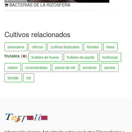
BACTERIAS DE LA RIZOSFERA
Cultivos relacionados
berenjena
cítricos
cultivos tropicales
florales
fresa
frutales
(
)
frutales de hueso
frutales de pepita
hortícolas
melón
ornamentales
parral de vid
pimiento
sandía
tomate
vid
Información técnica Actualizada sobre productos Fitosanitarios y