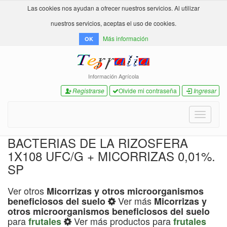
Las cookies nos ayudan a ofrecer nuestros servicios. Al utilizar
nuestros servicios, aceptas el uso de cookies.
Más información
OK
Información Agrícola
Registrarse
Olvide mi contraseña
Ingresar
Toggle
navigati
BACTERIAS DE LA RIZOSFERA
1X108 UFC/G + MICORRIZAS 0,01%.
SP
Ver otros
Micorrizas y otros microorganismos
Ver más
beneficiosos del suelo
Micorrizas y
otros microorganismos beneficiosos del suelo
para
Ver más productos para
frutales
frutales