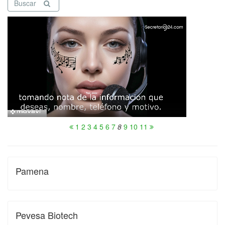
Buscar
1
2
3
4
5
6
7
8
9
10
11
Pamena
Pevesa Biotech