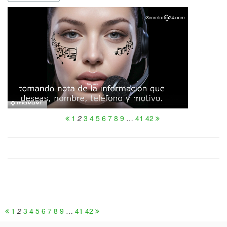
1
2
3
4
5
6
7
8
9
…
41
42
1
2
3
4
5
6
7
8
9
…
41
42