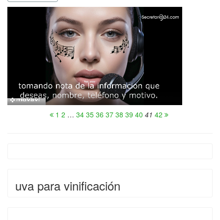
1
2
…
34
35
36
37
38
39
40
41
42
uva para vinificación