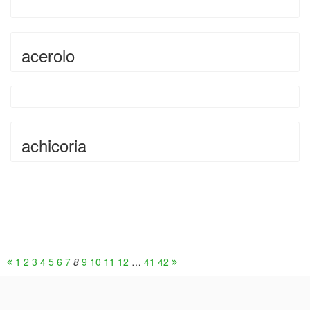
acerolo
achicoria
1
2
3
4
5
6
7
8
9
10
11
12
…
41
42