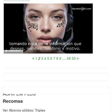
1
2
3
4
5
6
7
8
9
…
49
50
AGRIFEM PLUS
Recomsa
Ver Abonos sólidos: Triples