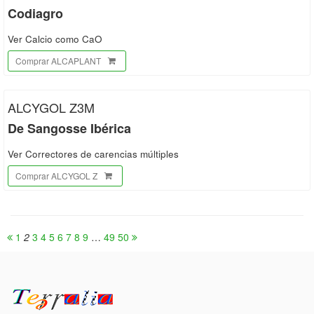
Codiagro
Ver Calcio como CaO
Comprar ALCAPLANT
ALCYGOL Z3M
De Sangosse Ibérica
Ver Correctores de carencias múltiples
Comprar ALCYGOL Z
1
2
3
4
5
6
7
8
9
…
49
50