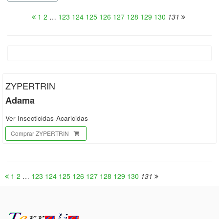
1
2
…
123
124
125
126
127
128
129
130
131
ZYPERTRIN
Adama
Ver Insecticidas-Acaricidas
Comprar ZYPERTRIN
1
2
…
123
124
125
126
127
128
129
130
131